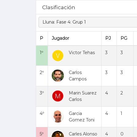
.
Clasificación
Lluna: Fase 4: Grup 1
P
Jugador
PJ
PG
1º
Victor Tehas
3
3
2º
Carlos
3
3
Campos
3º
Marin Suarez
4
2
Carlos
4º
Garcia
4
1
Gomez Toni
5º
Carles Alonso
4
0