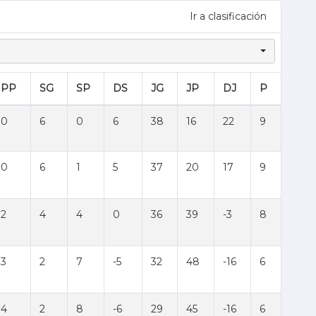
Ir a clasificación
PP
SG
SP
DS
JG
JP
DJ
P
0
6
0
6
38
16
22
9
0
6
1
5
37
20
17
9
2
4
4
0
36
39
-3
8
3
2
7
-5
32
48
-16
6
4
2
8
-6
29
45
-16
6