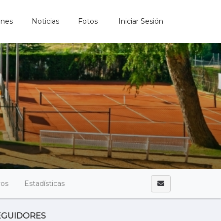
ones
Noticias
Fotos
Iniciar Sesión
vos
Estadísticas
EGUIDORES