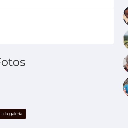
Fotos
.
r a la galería