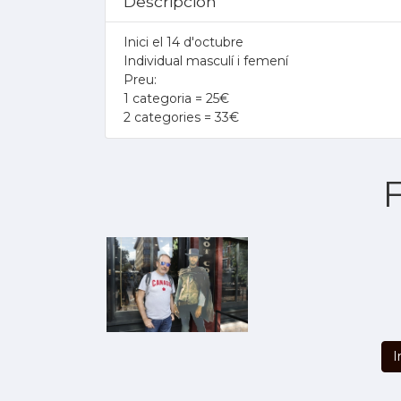
Descripción
Inici el 14 d'octubre
Individual masculí i femení
Preu:
1 categoria = 25€
2 categories = 33€
.
I